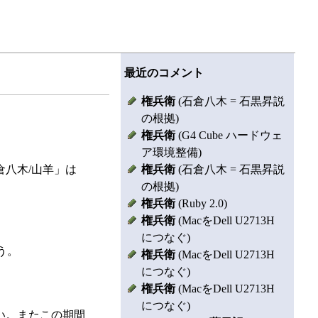
最近のコメント
権兵衛
(石倉八木 = 石黒昇説
の根拠)
権兵衛
(G4 Cube ハードウェ
ア環境整備)
権兵衛
(石倉八木 = 石黒昇説
倉八木/山羊」は
の根拠)
権兵衛
(Ruby 2.0)
権兵衛
(MacをDell U2713H
につなぐ)
う。
権兵衛
(MacをDell U2713H
につなぐ)
権兵衛
(MacをDell U2713H
につなぐ)
い。またこの期間