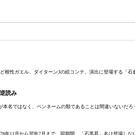
新ど根性ガエル、ダイターン3の絵コンテ、演出に登場する「石
の逆読み
前が本名ではなく、ペンネームの類であることは間違いないだろ
78年11月から翌年7月まで、同期間、「石黒昇」名は登場しな