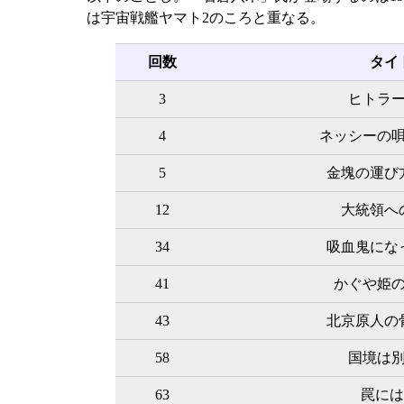
は宇宙戦艦ヤマト2のころと重なる。
回数
タイ
3
ヒトラ
4
ネッシーの
5
金塊の運び
12
大統領へ
34
吸血鬼にな
41
かぐや姫
43
北京原人の
58
国境は
63
罠には