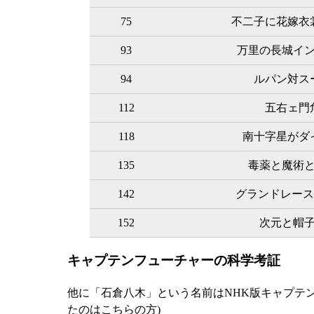
75
不二子に花嫁衣
93
万里の長城イ
94
ルパン対ス
112
五右ェ門
118
南十字星がダ
135
毒薬と魔術
142
グランドレース
152
次元と帽
キャプテンフューチャーの科学考証
他に「石倉八木」という名前はNHK版キャプテ
たのはこちらの方)