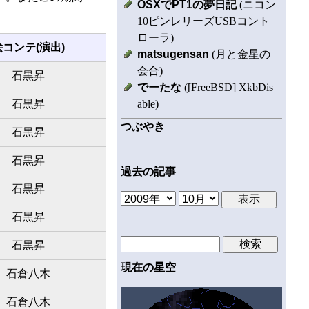
OSXでPT1の夢日記
(ニコン
10ピンレリーズUSBコント
ローラ)
絵コンテ(演出)
matsugensan
(月と金星の
会合)
石黒昇
でーたな
([FreeBSD] XkbDis
able)
石黒昇
つぶやき
石黒昇
石黒昇
過去の記事
石黒昇
石黒昇
石黒昇
現在の星空
石倉八木
石倉八木