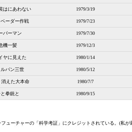
裳はにあわない
1979/3/19
ンベーダー作戦
1979/7/23
ーパーマン
1979/7/30
危機一髪
1979/12/3
イヤに見えた
1980/1/14
とルパン三世
1980/5/12
 消えた大本命
1980/7/7
子と拳銃と
1980/9/15
ンフューチャーの「科学考証」にクレジットされている。(私が