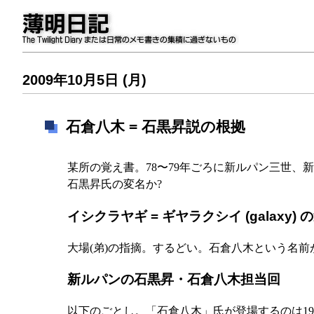
2009年10月5日 (月)
石倉八木 = 石黒昇説の根拠
某所の覚え書。78〜79年ごろに新ルパン三世、
石黒昇氏の変名か?
イシクラヤギ = ギヤラクシイ (galaxy) 
大場(弟)の指摘。するどい。石倉八木という名
新ルパンの石黒昇・石倉八木担当回
以下のごとし。「石倉八木」氏が登場するのは19