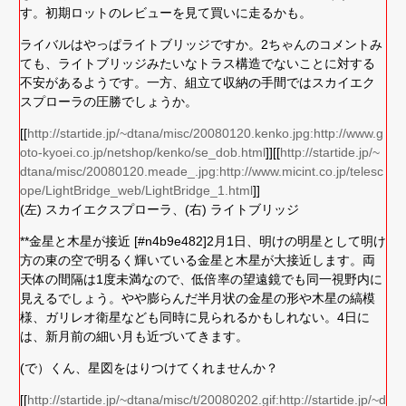
す。初期ロットのレビューを見て買いに走るかも。
ライバルはやっぱライトブリッジですか。2ちゃんのコメントみ
ても、ライトブリッジみたいなトラス構造でないことに対する
不安があるようです。一方、組立て収納の手間ではスカイエク
スプローラの圧勝でしょうか。
[[
http://startide.jp/~dtana/misc/20080120.kenko.jpg:http://www.g
oto-kyoei.co.jp/netshop/kenko/se_dob.html
]][[
http://startide.jp/~
dtana/misc/20080120.meade_.jpg:http://www.micint.co.jp/telesc
ope/LightBridge_web/LightBridge_1.html
]]
(左) スカイエクスプローラ、(右) ライトブリッジ
**金星と木星が接近 [#n4b9e482]2月1日、明けの明星として明け
方の東の空で明るく輝いている金星と木星が大接近します。両
天体の間隔は1度未満なので、低倍率の望遠鏡でも同一視野内に
見えるでしょう。やや膨らんだ半月状の金星の形や木星の縞模
様、ガリレオ衛星なども同時に見られるかもしれない。4日に
は、新月前の細い月も近づいてきます。
(で）くん、星図をはりつけてくれませんか？
[[
http://startide.jp/~dtana/misc/t/20080202.gif:http://startide.jp/~d