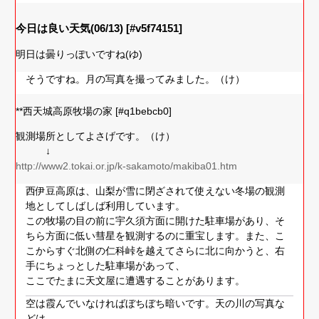
今日は良い天気(06/13) [#v5f74151]
明日は曇りっぽいですね(ゆ)
そうですね。月の写真を撮ってみました。（け）
**西天城高原牧場の家 [#q1bebcb0]
観測場所としてよさげです。（け）
↓
http://www2.tokai.or.jp/k-sakamoto/makiba01.htm
西伊豆高原は、山梨が雪に閉ざされて使えない冬場の観測
地としてしばしば利用しています。
この牧場の目の前に宇久須方面に開けた駐車場があり、そ
ちら方面に低い彗星を観測するのに重宝します。また、こ
こからすぐ北側の仁科峠を越えてさらに北に向かうと、右
手にちょっとした駐車場があって、
ここでたまに天文屋に遭遇することがあります。
空は霞んでいなければぼちぼち暗いです。天の川の写真な
どは