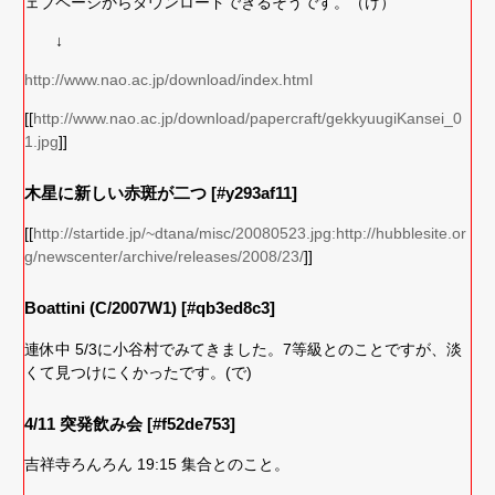
ェブページからダウンロードできるそうです。（け）
↓
http://www.nao.ac.jp/download/index.html
[[
http://www.nao.ac.jp/download/papercraft/gekkyuugiKansei_0
1.jpg
]]
木星に新しい赤斑が二つ [#y293af11]
[[
http://startide.jp/~dtana/misc/20080523.jpg:http://hubblesite.or
g/newscenter/archive/releases/2008/23/
]]
Boattini (C/2007W1) [#qb3ed8c3]
連休中 5/3に小谷村でみてきました。7等級とのことですが、淡
くて見つけにくかったです。(で)
4/11 突発飲み会 [#f52de753]
吉祥寺ろんろん 19:15 集合とのこと。