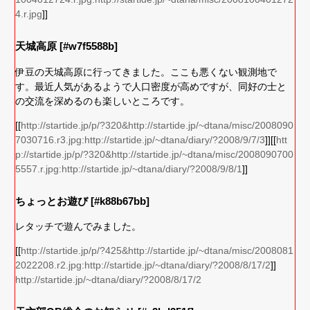
4.r.jpg
]]
天城高原 [#w7f5588b]
伊豆の天城高原に行ってきました。ここも悪くない観測地で
す。最近人気があるようで人口密度が高めですが、同好の士と
の交流を深めるのも楽しいところです。
[[
http://startide.jp/p/?320&http://startide.jp/~dtana/misc/2008090
7030716.r3.jpg:http://startide.jp/~dtana/diary/?2008/9/7/3
]][[
htt
p://startide.jp/p/?320&http://startide.jp/~dtana/misc/2008090700
5557.r.jpg:http://startide.jp/~dtana/diary/?2008/9/8/1
]]
ちょっとお遊び [#k88b67bb]
レタッチで遊んでみました。
[[
http://startide.jp/p/?425&http://startide.jp/~dtana/misc/2008081
2022208.r2.jpg:http://startide.jp/~dtana/diary/?2008/8/17/2
]]
http://startide.jp/~dtana/diary/?2008/8/17/2