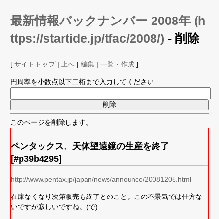
最新情報バックナンバー 2008年 (h
ttps://startide.jp/tfac/2008/)
- 削除
[
サイトトップ
|
上へ
|
編集
|
一覧・作成
]
円周率を小数点以下二桁まで入力してください:
このページを削除します。
ペンタックス、天体望遠鏡の生産を終了
[#p39b4295]
http://www.pentax.jp/japan/news/announce/20081205.html
在庫なくなり次第販売も終了とのこと。この不景気では仕方な
いですが寂しいですね。(で)