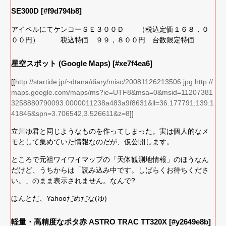
SE300D [#f9d794b8]
アイベルにてケンコーＳＥ３００Ｄ （税込定価１６８，０
００円） 税込特価 ９９，８００円 台数限定特価
星空スポット (Google Maps) [#xe7f4ea6]
[[
http://startide.jp/~dtana/diary/misc/20081126213506.jpg:http://
maps.google.com/maps/ms?ie=UTF8&msa=0&msid=11207381
3258880790093.0000011238a483a9f8631&ll=36.177791,139.1
41846&spn=3.706542,3.526611&z=8
]]
立川ゆ君と同じようなものを作ってしまった。実は個人的なメ
モとして集めていた情報なのだが、仮公開します。
ところで元祖ワイワイマップの「天体観測地情報」のほうなん
だけど、うちからは「読み込み中です。しばらくお待ちくださ
い。」のまま表示されません。なんで?
ほんとだ、Yahooだめだな(ゆ)
軽量・高精度なポタ赤 ASTRO TRAC TT320X [#y2649e8b]