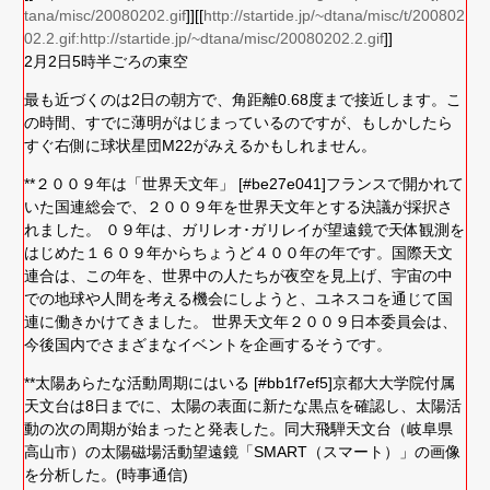
tana/misc/20080202.gif
]][[
http://startide.jp/~dtana/misc/t/200802
02.2.gif:http://startide.jp/~dtana/misc/20080202.2.gif
]]
2月2日5時半ごろの東空
最も近づくのは2日の朝方で、角距離0.68度まで接近します。こ
の時間、すでに薄明がはじまっているのですが、もしかしたら
すぐ右側に球状星団M22がみえるかもしれません。
**２００９年は「世界天文年」 [#be27e041]フランスで開かれて
いた国連総会で、２００９年を世界天文年とする決議が採択さ
れました。 ０９年は、ガリレオ･ガリレイが望遠鏡で天体観測を
はじめた１６０９年からちょうど４００年の年です。国際天文
連合は、この年を、世界中の人たちが夜空を見上げ、宇宙の中
での地球や人間を考える機会にしようと、ユネスコを通じて国
連に働きかけてきました。 世界天文年２００９日本委員会は、
今後国内でさまざまなイベントを企画するそうです。
**太陽あらたな活動周期にはいる [#bb1f7ef5]京都大大学院付属
天文台は8日までに、太陽の表面に新たな黒点を確認し、太陽活
動の次の周期が始まったと発表した。同大飛騨天文台（岐阜県
高山市）の太陽磁場活動望遠鏡「SMART（スマート）」の画像
を分析した。(時事通信)