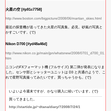
火星の空 [#p91c7758]
http://www.boston.com/bigpicture/2008/06/martian_skies.html
最近の探査機が送ってきた火星の写真集。必見。砂嵐の写真と
かすごいです。(で)
Nikon D700 [#yd48a46d]
http://www.nikon.co.jp/main/jpn/whatsnew/2008/0701_d700_01.
htm
ニコンのFXフォーマット機 (フルサイズ) 第二弾が発表になりま
した。センサ部とシャッターユニットは D3 と共通のようで、こ
れで星野写真撮ってみたいです。買っちゃうかも。(で)
いよいよ今週末ですが、かなり購入に傾いています。(で)
買ってきました。
http://startide.jp/~dtana/diary/?2008/7/24/1