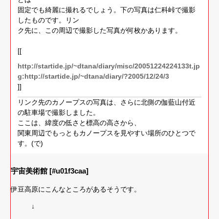
固定でも綺麗に撮れるでしょう。下の写真は仁科峠で撮影
したものです。リン
ク先に、この周辺で撮影した写真が何枚かあります。
[[
http://startide.jp/~dtana/diary/misc/20051224224133t.jp
g:http://startide.jp/~dtana/diary/?2005/12/24/3
]]
リンク先のカノープスの写真は、さらに北側の伽藍山付近
の駐車場で撮影しました。
ここは、緯度の低さと標高の高さから、
関東周辺でもっともカノープスを見やすい場所のひとつで
す。(で)
宇宙美術館 [#u01f3caa]
伊豆高原にこんなところがあるそうです。
↓