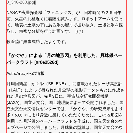
0_346-260.jpg
]]
NASAの火星探査機「フェニックス」が、日本時間の２６日午
前、火星の北極近くに着陸を試みます。ロボットアームを使っ
て、地表の土壌の下にある氷の層まで掘り抜き、土壌と氷を採
取し、精密な分析を行う計画です。（け）
軟着陸に無事成功したようです。
「かぐや」による「月の地形図」を利用した、月球儀ペー
パークラフト [#r8e2526d]
AstroArtsからの情報
月周回衛星「かぐや（SELENE）」に搭載されたレーザ高度計
（LALT）によって得られた月全球の地形データをもとに作成さ
れた月の地形図が、先月9日に、宇宙航空研究開発機構
(JAXA)、国立天文台、国土地理院によって公開されました。国
立天文台天文情報センターでは、「かぐや」の研究成果をより
多くの方々により身近に感じていただくために、この地形図を
利用した月球儀のペーパークラフトを作成し、国立天文台のウ
ェブページで公開しました。月球儀の型紙は、国立天文台のウ