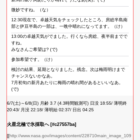
微妙ですね。（な）
12:30現在で、卓越天気をチェックしたところ、房総半島南
部と伊豆半島の一部は、一晩中晴れになってます。（け）
13:00の卓越天気がでました。行くなら房総、夜半前までで
すね。
みなさんご希望は? (で)
参加希望です。（け）
検討の結果、延期となりました。残念。次は梅雨明けまで
チャンスないかなあ。
7月初旬の新月あたりに梅雨の晴れ間があるといいなあ。
(で)
6/7(土)～6/8(日) 月齢 3.7 (4.3時間観測可) 日没 18:55/ 薄明終
20:43/ 月没 22:18/ 薄明始 02:37/ 日出 04:25
火星北極で氷採取へ [#c27557ba]
[[
http://www.nasa.gov/images/content/228710main_image_109