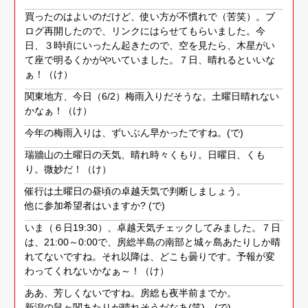
買ったのはよいのだけど、使い方が不慣れで（苦笑）。ブ
ログ再開したので、リンクにはらせてもらいました。今
日、３時頃にいったん起きたので、空を見たら、木星がい
て座で明るくかがやいていました。７日、晴れるといいな
ぁ！（け）
関東地方、今日（6/2）梅雨入りだそうな。土曜日晴れない
かなぁ！（け）
今年の梅雨入りは、ずいぶん早かったですね。(で)
瑞牆山の土曜日の天気、晴れ時々くもり。日曜日、くも
り。微妙だ！（け）
催行は土曜日の昼頃の卓越天気で判断しましょう。
他に参加希望者はいますか? (で)
いま（６日19:30）、卓越天気チェックしてみました。７日
は、21:00～0:00で、房総半島の南部と城ヶ島あたりしか晴
れてないですね。それ以降は、どこも曇りです。予報が変
わってくれないかなぁ～！（け）
ああ、芳しくないですね。房総も夜半前までか。
新潟の鼠ヶ関あたりが晴れそうだなあ(笑)。(で)