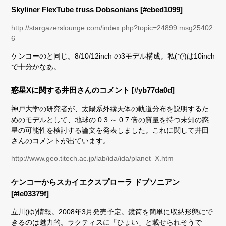
Skyliner FlexTube truss Dobsonians [#cbed1099]
http://stargazerslounge.com/index.php?topic=24899.msg25402
6
ケンコーのと同じ。8/10/12inch の3モデル構成。私(で)は10inch
で十分かなあ。
惑星Xに関する井田さんのコメント [#yb77da0d]
神戸大学の研究者が、太陽系外縁天体の軌道分布を説明するた
めのモデルとして、地球の 0.3 ～ 0.7 倍の質量を持つ未知の惑
星の可能性を検討する論文を発表しました。これに関して井田
さんのコメントが出ています。
http://www.geo.titech.ac.jp/lab/ida/ida/planet_X.htm
ケンコーからスカイエクスプローラ ドブソニアン
[#le03379f]
立川(ゆ)情報。2008年3月発売予定。鏡筒を簡単に収納形態にで
きるのは魅力的。ラクティスに「ひょい」と載せられそうで