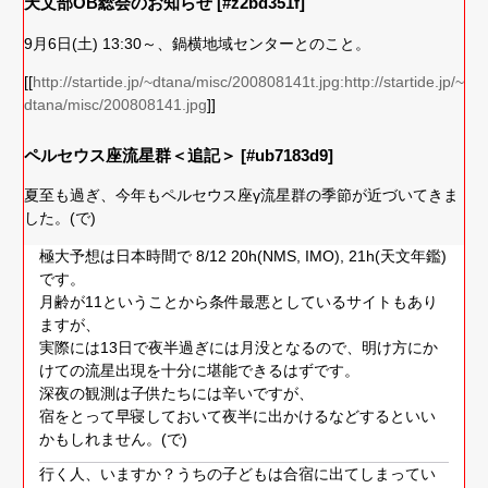
天文部OB総会のお知らせ [#z2bd351f]
9月6日(土) 13:30～、鍋横地域センターとのこと。
[[
http://startide.jp/~dtana/misc/200808141t.jpg:http://startide.jp/~
dtana/misc/200808141.jpg
]]
ペルセウス座流星群＜追記＞ [#ub7183d9]
夏至も過ぎ、今年もペルセウス座γ流星群の季節が近づいてきま
した。(で)
極大予想は日本時間で 8/12 20h(NMS, IMO), 21h(天文年鑑)
です。
月齢が11ということから条件最悪としているサイトもあり
ますが、
実際には13日で夜半過ぎには月没となるので、明け方にか
けての流星出現を十分に堪能できるはずです。
深夜の観測は子供たちには辛いですが、
宿をとって早寝しておいて夜半に出かけるなどするといい
かもしれません。(で)
行く人、いますか？うちの子どもは合宿に出てしまってい