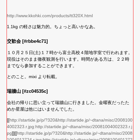
http://www.kkohki.com/products/tt320X.html
1.1kg の軽さは魅力的。ちょっと高いかなあ。
交歓会 [#rbbe4c71]
１０月２５日(土)１７時から富士高校４階地学室で行われます。
現役はそのまま徹夜観測を行います。時間がある方は、２２時
までなら参加することができます。
とのこと。mixi より転載。
瑞牆山 [#zc04535c]
会社の帰りに思い立って瑞牆山に行きました。金曜夜だったた
めか星屋は他にはいませんでした。
[[
http://startide.jp/p/?320&http://startide.jp/~dtana/misc/2008100
4002323.r.jpg:http://startide.jp/~dtana/misc/20081004002323.r.j
pg
]][[
http://startide.jp/p/?320&http://startide.jp/~dtana/misc/2008
1004012724.r.jpg:http://startide.jp/~dtana/misc/2008100401272